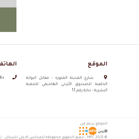
الموقع
الهاتف
شارع المدينة المنوره - مقابل البوابة
+962790076428
الخلفية للصندوق الأردني الهاشمي للتنمية
البشرية - بناية رقم 13
الموقع بدعم من
© 2021 HPC ، جميع الحقوق محفوظة للمجلس الاعلى للسكان . تصميم و تطوير بواسطة es.jo