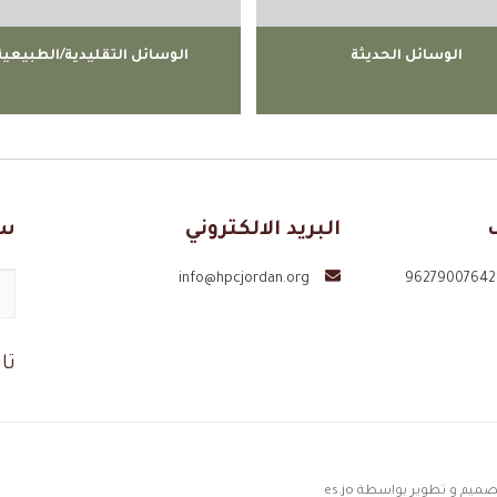
الوسائل الحديثة
الوسائل التقليدية/الطبيعية
البريد الالكتروني
سج
info@hpcjordan.org
تا