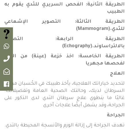
الطريقة الثانية: الفحص السريري للثدي يقوم به
الطبيب
الطريقة الثالثة: التصوير الإشعاعي
للثدي
(Mammogram).
اطرح 
الطريقة الرابعة: التصوير
بالالتراساوند
(Echography).
واتس 
الطريقة الخامسة: اخذ خزعة (عينة) من الورم
اتصل ب
لفحصها مجهريا
البريد 
العلاج
لتحديد خياراتك العلاجية، يأخذ طبيبك في الحُسبان مرحلة
الفيس
السرطان لديك، وحالتك الصحية العامة وتفضيلاتك.
غالبًا ما ينطوي علاج سرطان الثدي لدى الذكور على
الجراحة، وقد يشمل أيضًا علاجات أخرى
الجراحة
تهدف الجراحة إلى إزالة الورم والأنسجة المحيطة بالثدي.