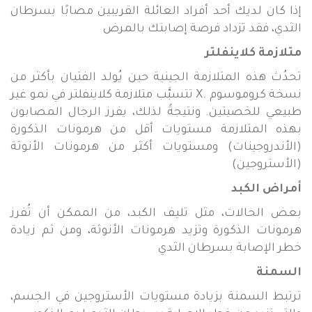
إذا كان لديك أحد أفراد العائلة القريبين مصابًا بسرطان
الثدي، فقد تزداد فرصة إصابتك بالمرض
متلازمة كلاينفلتر
تحدُث هذه المتلازمة الجينية حين يُولد الفتيان بأكثر من
نسخة كروموسوم
X.
تتسبَّب متلازمة كلاينفلتر في نمو غير
طبيعي للخصيتين. ونتيجةً لذلك، يفرز الرجال المصابون
بهذه المتلازمة مستويات أقل من هرمونات الذكورة
(الأندروجينات) ومستويات أكثر من هرمونات الأنوثة
(الأستروجين)
أمراض الكبد
بعض الحالات، مثل تليف الكبد، من الممكن أن تُفرز
هرمونات الذكورة وتزيد هرمونات الأنوثة، ومن ثم زيادة
خطر الإصابة بسرطان الثدي
السمنة
ترتبط السمنة بزيادة مستويات الأستروجين في الجسم،