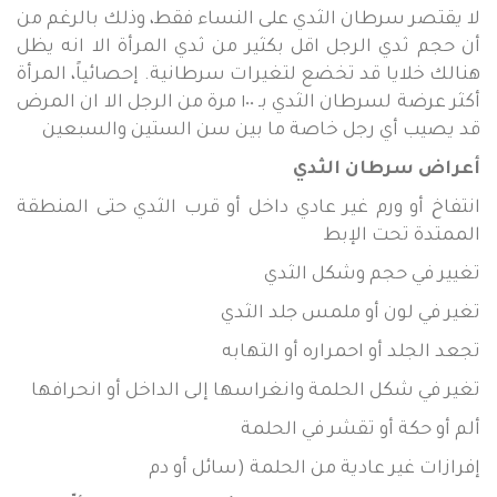
لا يقتصر سرطان الثدي على النساء فقط، وذلك بالرغم من
أن حجم ثدي الرجل اقل بكثير من ثدي المرأة الا انه يظل
هنالك خلايا قد تخضع لتغيرات سرطانية. إحصائياً، المرأة
أكثر عرضة لسرطان الثدي بـ ١٠٠ مرة من الرجل الا ان المرض
قد يصيب أي رجل خاصة ما بين سن الستين والسبعين
أعراض سرطان الثدي
انتفاخ أو ورم غير عادي داخل أو قرب الثدي حتى المنطقة
الممتدة تحت الإبط
تغيير في حجم وشكل الثدي
تغير في لون أو ملمس جلد الثدي
تجعد الجلد أو احمراره أو التهابه
تغير في شكل الحلمة وانغراسها إلى الداخل أو انحرافها
ألم أو حكة أو تقشر في الحلمة
إفرازات غير عادية من الحلمة (سائل أو دم