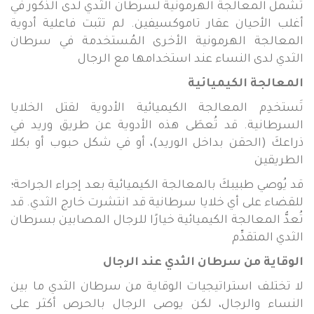
تشمل المعالجة الهرمونية لسرطان الثدي لدى الذكور في
أغلب الأحيان عقار تاموكسيفين. لم تثبت فاعلية أدوية
المعالجة الهرمونية الأخرى المُستخدمة في سرطان
الثدي لدى النساء عند استخدامها مع الرجال
المعالجة الكيميائية
تَستخدِم المعالجة الكيميائية الأدوية لقتل الخلايا
السرطانية. قد تُعطَى هذه الأدوية عن طريق وريد في
ذراعكَ (الحقن بداخل الوريد)، أو في شكل حبوب أو بكلا
الطريقين
قد يُوصي طبيبكَ بالمعالجة الكيميائية بعد إجراء الجراحة؛
للقضاء على أي خلايا سرطانية قد انتشرت خارج الثدي. قد
تُعدُّ المعالجة الكيميائية خيارًا للرجال المصابين بسرطان
الثدي المتقدِّم
الوقاية من سرطان الثدي عند الرجال
لا تختلف استراتيجيات الوقاية من سرطان الثدي ما بين
النساء والرجال، لكن يوصى الرجال بالحرص أكثر على